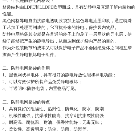
一、什么是防静电网格袋？
材质结构由LDPE和LLDPE吹塑而成，具有防静电及直观了解内装物的
性能。
黑色网格导电袋由抗静电透明胶袋加上黑色导电油墨印刷，通过特殊
工艺加工处理而制成的，它可抗外来的静电，保护袋内物品。
防静电网格袋其实就是在普通的袋子上印刷了一层网状的导电层，使
袋子能够把产生的静电导出，从而达到保护袋内产品的目的。
作为外包装既节约成本又可以保护电子产品不会因绝缘体之间相互摩
擦而产生静电损坏电子组件。
二、防静电网格袋的作用
1、黑色网状导电体，具有很好的静电释放性能和导电功能；
2、可以有效保护所装产品免受静电破坏；
3、半透明PE防静电袋，内置物品可见。
三、防静电网格袋的特点
1、具有良好的阻隔性、热封性，防氧化、防水、防潮；
2、机械性能强，抗爆破性能高、抗穿刺抗撕裂性能强；
3、耐高温、耐低温、耐油、保香性能好；无毒无味；
4、柔软性、高透明度；防尘、防菌、防潮等。