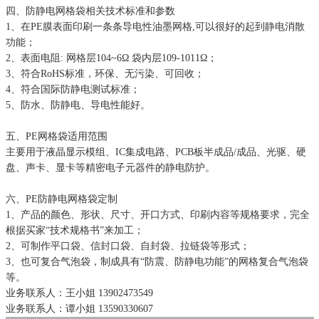
四、防静电网格袋相关技术标准和参数
1、在PE膜表面印刷一条条导电性油墨网格,可以很好的起到静电消散
功能；
2、表面电阻: 网格层104~6Ω 袋内层109-1011Ω；
3、符合RoHS标准，环保、无污染、可回收；
4、符合国际防静电测试标准；
5、防水、防静电、导电性能好。
五、PE网格袋适用范围
主要用于液晶显示模组、IC集成电路、PCB板半成品/成品、光驱、硬
盘、声卡、显卡等精密电子元器件的静电防护。
六、PE防静电网格袋定制
1、产品的颜色、形状、尺寸、开口方式、印刷内容等规格要求，完全
根据买家“技术规格书”来加工；
2、可制作平口袋、信封口袋、自封袋、拉链袋等形式；
3、也可复合气泡袋，制成具有“防震、防静电功能”的网格复合气泡袋
等。
业务联系人：王小姐 13902473549
业务联系人：谭小姐 13590330607